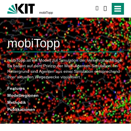
suchen
mobiTopp
mobiTopp
mobiTopp ist ein Modell zur Simulation der Verkehrsnachfrage.
Es basiert auf dem Prinzip der Multi‐Agenten‐Simulation. Im
Hintergrund sind Agenten aus einer Simulation entsprechend
ihrer aktuellen Wegezwecke visualisiert.
Features
Modellregionen
Methodik
Publikationen