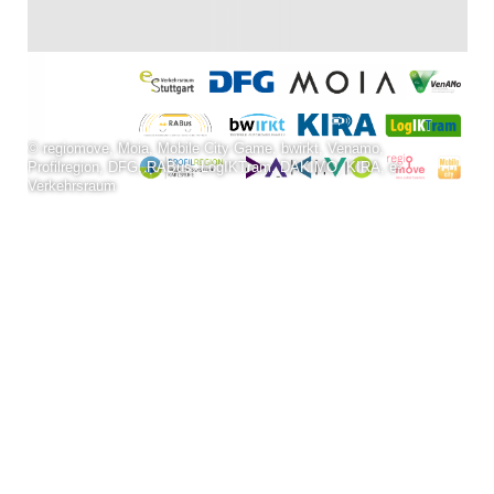
© regiomove, Moia, Mobile City Game, bwirkt, Venamo,
Profilregion, DFG, RABus, LogIKTram, DAKIMO, KIRA, e-
Verkehrsraum